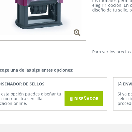
los formatos permit
elegir 1 opción. En 
diseño de tu sello
, 
Para ver los precio
coge una de las siguientes opciones:
ISEÑADOR DE SELLOS
ENV
 esta opción puedes diseñar tu
Si ya p
lo con nuestra sencilla
DISEÑADOR
selecci
icación online.
procede