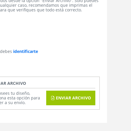
idos desde la opción "Enviar Archivo". Sólo puedes
cualquier caso,
recomendamos que imprimas el
para que verifiques que todo está correcto.
s debes
identificarte
IAR ARCHIVO
osees tu diseño,
ona esta opción para
ENVIAR ARCHIVO
r a su envío.